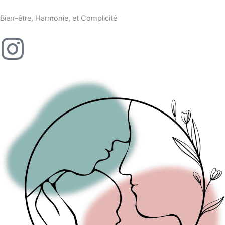
Aller
au
Bien-être, Harmonie, et Complicité
contenu
I
n
s
t
a
g
r
a