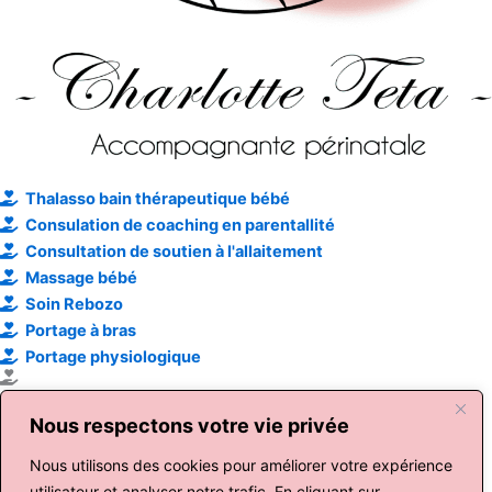
Thalasso bain thérapeutique bébé
Consulation de coaching en parentallité
Consultation de soutien à l'allaitement
Massage bébé
Soin Rebozo
Portage à bras
Portage physiologique
Pleurs et sommeil de l'enfant
Nous respectons votre vie privée
Massage ayurvédique aux pochons
Réflexologie Bébé Affective
Nous utilisons des cookies pour améliorer votre expérience
utilisateur et analyser notre trafic. En cliquant sur